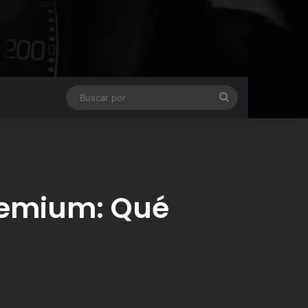
Buscar
por
remium: Qué