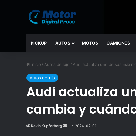
PICKUP
AUTOS
MOTOS
CAMIONES
Inicio
/
Autos de lujo
/
Audi actualiza uno de sus máxim
Autos de lujo
Audi actualiza 
cambia y cuándo
Kevin Kupferberg
Send
2024-02-01
an