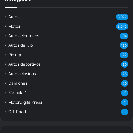
Autos
3.022
Motos
2.545
Autos eléctricos
194
Autos de lujo
180
Pickup
177
Autos deportivos
80
Autos clásicos
78
Camiones
70
Fórmula 1
10
MotorDigitalPress
1
Off-Road
1