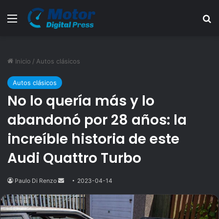
Menú
B
Inicio
/
Autos clásicos
Autos clásicos
No lo quería más y lo
abandonó por 28 años: la
increíble historia de este
Audi Quattro Turbo
Paulo Di Renzo
Send
2023-04-14
an
email