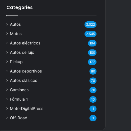
Categories
Autos
3.022
Motos
2.545
Autos eléctricos
194
Autos de lujo
180
Pickup
177
Autos deportivos
80
Autos clásicos
78
Camiones
70
Fórmula 1
10
MotorDigitalPress
1
Off-Road
1