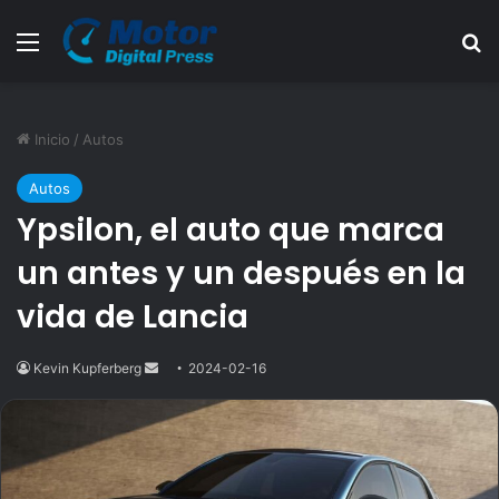
Menú
B
Inicio
/
Autos
Autos
Ypsilon, el auto que marca
un antes y un después en la
vida de Lancia
Kevin Kupferberg
Send
2024-02-16
an
email