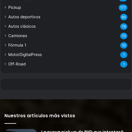
Pickup
177
Autos deportivos
80
Autos clásicos
78
Camiones
70
Fórmula 1
10
MotorDigitalPress
1
Off-Road
1
Nuestros artículos más vistos
La nueva pick up de BYD que intentará