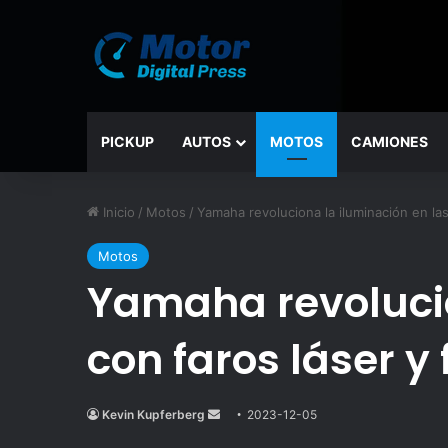
PICKUP
AUTOS
MOTOS
CAMIONES
Inicio
/
Motos
/
Yamaha revoluciona la iluminación en las
Motos
Yamaha revolucio
con faros láser y 
Kevin Kupferberg
Send
2023-12-05
an