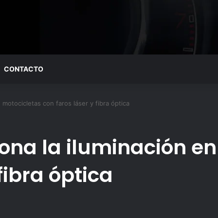
CONTACTO
 motocicletas con faros láser y fibra óptica
na la iluminación en
fibra óptica