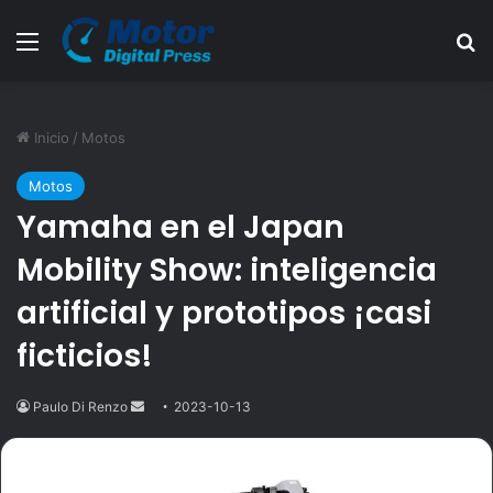
Menú
B
Inicio
/
Motos
Motos
Yamaha en el Japan
Mobility Show: inteligencia
artificial y prototipos ¡casi
ficticios!
Paulo Di Renzo
Send
2023-10-13
an
email