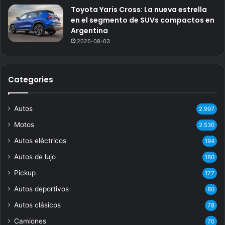
Toyota Yaris Cross: La nueva estrella
en el segmento de SUVs compactos en
Argentina
2026-08-03
Categories
Autos
2.997
Motos
2.530
Autos eléctricos
194
Autos de lujo
180
Pickup
177
Autos deportivos
80
Autos clásicos
78
Camiones
70