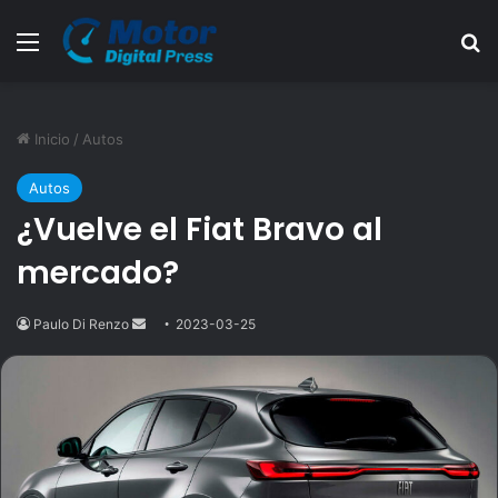
Menú
B
Inicio
/
Autos
Autos
¿Vuelve el Fiat Bravo al
mercado?
Paulo Di Renzo
Send
2023-03-25
an
email