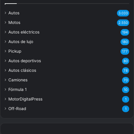
Autos
3.033
Motos
2.550
Autos eléctricos
194
Autos de lujo
180
Pickup
177
Autos deportivos
80
Autos clásicos
78
Camiones
70
Fórmula 1
10
MotorDigitalPress
1
Off-Road
1