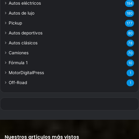
Autos eléctricos
194
Autos de lujo
180
Pickup
177
Autos deportivos
80
Autos clásicos
78
Camiones
70
Fórmula 1
10
MotorDigitalPress
1
Off-Road
1
Nuestros artículos más vistos