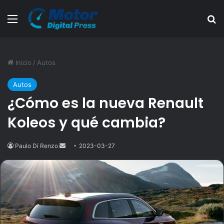
Menú
B
Inicio
/
Autos
Autos
¿Cómo es la nueva Renault
Koleos y qué cambia?
Paulo Di Renzo
Send
2023-03-27
an
email