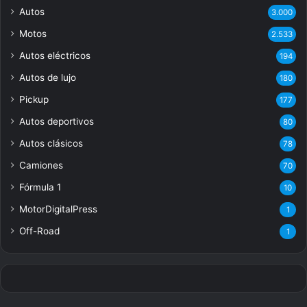
Autos
3.000
Motos
2.533
Autos eléctricos
194
Autos de lujo
180
Pickup
177
Autos deportivos
80
Autos clásicos
78
Camiones
70
Fórmula 1
10
MotorDigitalPress
1
Off-Road
1