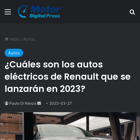
Menú
B
Inicio
/
Autos
Autos
¿Cuáles son los autos
eléctricos de Renault que se
lanzarán en 2023?
Paulo Di Renzo
Send
2023-03-27
an
email