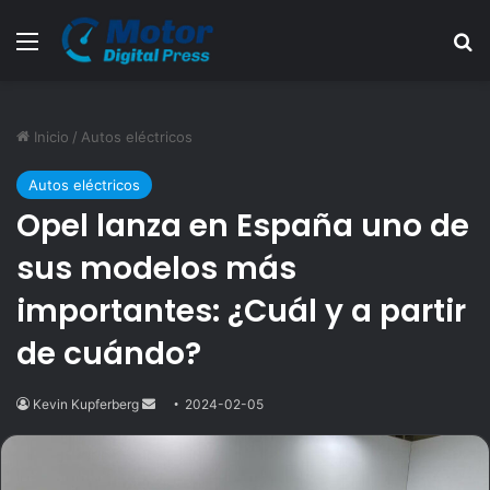
Menú
B
Inicio
/
Autos eléctricos
Autos eléctricos
Opel lanza en España uno de
sus modelos más
importantes: ¿Cuál y a partir
de cuándo?
Kevin Kupferberg
Send
2024-02-05
an
email