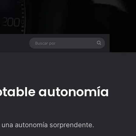
Buscar
por
otable autonomía
 una autonomía sorprendente.