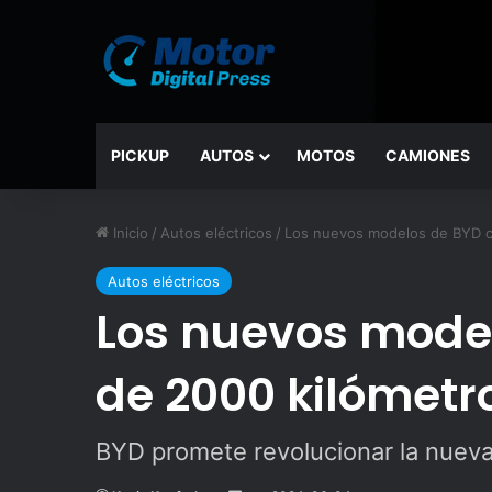
PICKUP
AUTOS
MOTOS
CAMIONES
Inicio
/
Autos eléctricos
/
Los nuevos modelos de BYD co
Autos eléctricos
Los nuevos mode
de 2000 kilómetr
BYD promete revolucionar la nuev