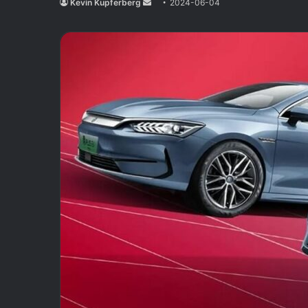
Kevin Kupferberg
Send
2024-06-04
an
email