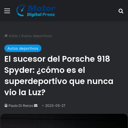
Menú
B
Inicio
/
Autos deportivos
Autos deportivos
El sucesor del Porsche 918
Spyder: ¿cómo es el
superdeportivo que nunca
vio la Luz?
Paulo Di Renzo
Send
2023-05-27
an
email