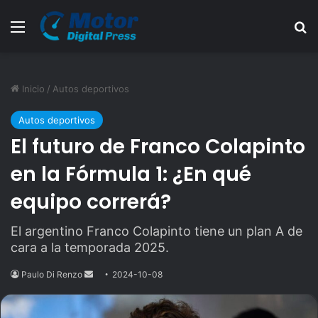
Menú
B
Inicio
/
Autos deportivos
Autos deportivos
El futuro de Franco Colapinto
en la Fórmula 1: ¿En qué
equipo correrá?
El argentino Franco Colapinto tiene un plan A de
cara a la temporada 2025.
Paulo Di Renzo
Send
2024-10-08
an
email