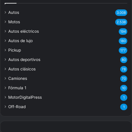
Autos
3.008
Motos
2.538
Autos eléctricos
194
Autos de lujo
180
Pickup
177
Autos deportivos
80
Autos clásicos
78
Camiones
70
Fórmula 1
10
MotorDigitalPress
1
Off-Road
1