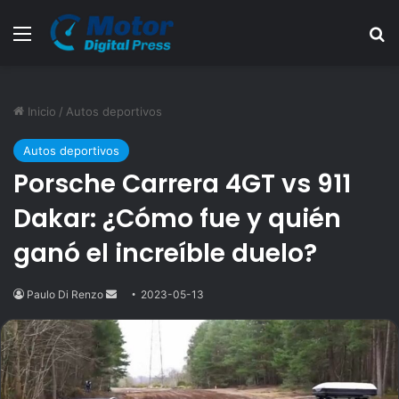
Menú
B
Inicio
/
Autos deportivos
Autos deportivos
Porsche Carrera 4GT vs 911
Dakar: ¿Cómo fue y quién
ganó el increíble duelo?
Paulo Di Renzo
Send
2023-05-13
an
email