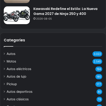
Kawasaki Redefine el Estilo: La Nueva
Gama 2027 de Ninja 250 y 400
2026-08-05
Categories
Autos
3.022
Motos
2.545
Autos eléctricos
194
Autos de lujo
180
Pickup
177
Autos deportivos
80
Autos clásicos
78