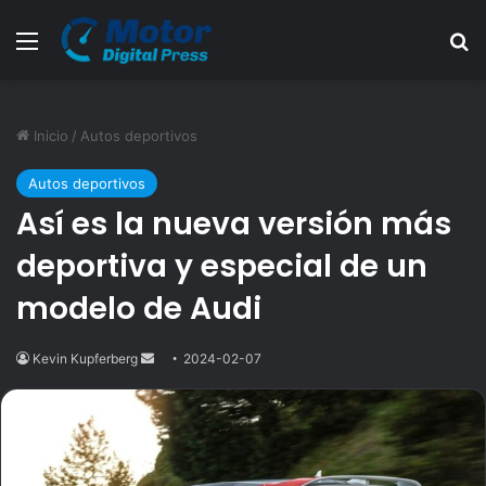
Menú
B
Inicio
/
Autos deportivos
Autos deportivos
Así es la nueva versión más
deportiva y especial de un
modelo de Audi
Kevin Kupferberg
Send
2024-02-07
an
email