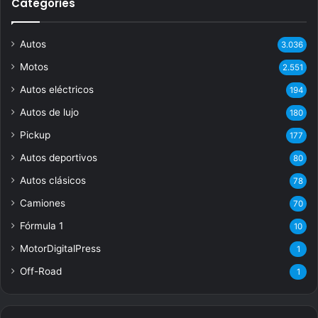
Categories
Autos
3.036
Motos
2.551
Autos eléctricos
194
Autos de lujo
180
Pickup
177
Autos deportivos
80
Autos clásicos
78
Camiones
70
Fórmula 1
10
MotorDigitalPress
1
Off-Road
1