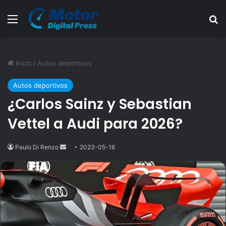
Menú
B
Inicio
/
Autos deportivos
Autos deportivos
¿Carlos Sainz y Sebastian
Vettel a Audi para 2026?
Paulo Di Renzo
Send
2023-05-16
an
email