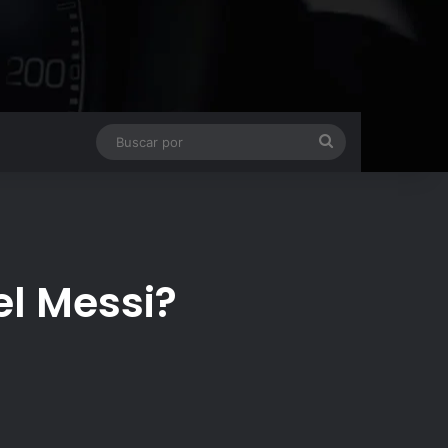
Buscar
por
el Messi?