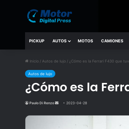
PICKUP
AUTOS
MOTOS
CAMIONES
Inicio
/
Autos de lujo
/
¿Cómo es la Ferrari F430 que tuv
Autos de lujo
¿Cómo es la Ferra
Paulo Di Renzo
Send
2023-04-28
an
email