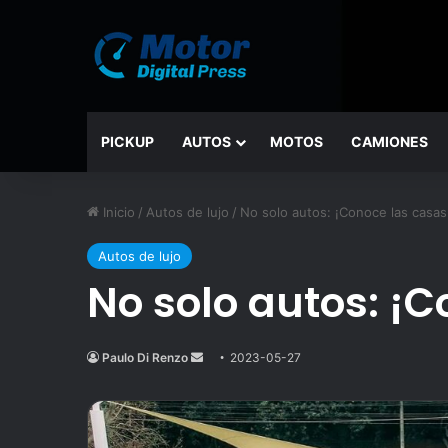
PICKUP
AUTOS
MOTOS
CAMIONES
Inicio
/
Autos de lujo
/
No solo autos: ¡Conoce las casas
Autos de lujo
No solo autos: ¡
Paulo Di Renzo
Send
2023-05-27
an
email