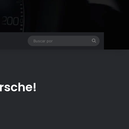
Buscar
por
orsche!