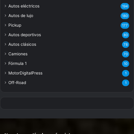
Autos eléctricos
194
Autos de lujo
180
Pickup
177
Autos deportivos
80
Autos clásicos
78
Camiones
70
Fórmula 1
10
MotorDigitalPress
1
Off-Road
1