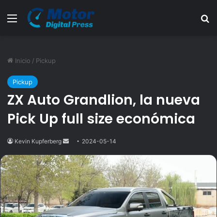
Menú
B
Inicio
/
Pickup
Pickup
ZX Auto Grandlion, la nueva
Pick Up full size económica
Kevin Kupferberg
Send
2024-05-14
an
email