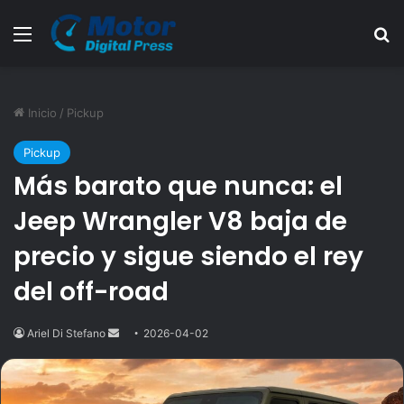
Menú
B
Inicio
/
Pickup
Pickup
Más barato que nunca: el
Jeep Wrangler V8 baja de
precio y sigue siendo el rey
del off-road
Ariel Di Stefano
Send
2026-04-02
an
email