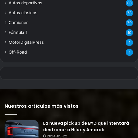
Autos deportivos
80
Autos clásicos
78
Camiones
70
Fórmula 1
10
MotorDigitalPress
1
Off-Road
1
Nuestros artículos más vistos
La nueva pick up de BYD que intentará
destronar a Hilux y Amarok
2024-05-22