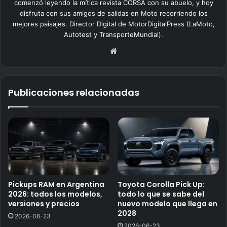
comenzó leyendo la mítica revista CORSA con su abuelo, y hoy
disfruta con sus amigos de salidas en Moto recorriendo los
mejores paisajes. Director Digital de MotorDigitalPress (LaMoto,
Autotest y TransporteMundial).
Siti
o
we
b
Publicaciones relacionadas
Pickups RAM en Argentina
Toyota Corolla Pick Up:
2026: todos los modelos,
todo lo que se sabe del
versiones y precios
nuevo modelo que llega en
2028
2026-06-23
2026-06-23