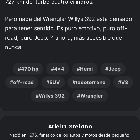
727 km del turbo cuatro cilindros.
Pero nada del Wrangler Willys 392 está pensado
para tener sentido. Es puro emotivo, puro off-
road, puro Jeep. Y ahora, más accesible que
nunca.
470 hp
4x4
Hemi
Jeep
off-road
SUV
todoterreno
V8
Willys 392
Wrangler
Ariel Di Stefano
Nació en 1976, fanático de los autos y motos desde pequeño,