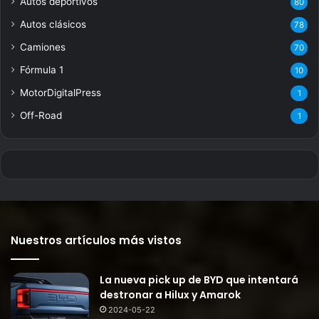
Autos deportivos
80
Autos clásicos
78
Camiones
70
Fórmula 1
10
MotorDigitalPress
1
Off-Road
1
Nuestros artículos más vistos
La nueva pick up de BYD que intentará
destronar a Hilux y Amarok
2024-05-22