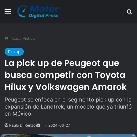
Menú
B
Inicio
/
Pickup
Pickup
La pick up de Peugeot que
busca competir con Toyota
Hilux y Volkswagen Amarok
Peugeot se enfoca en el segmento pick up con la
expansión de Landtrek, un modelo que ya triunfó
en México.
Paulo Di Renzo
Send
2024-06-27
an