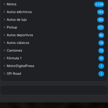
Motos
2.539
Autos eléctricos
194
Autos de lujo
180
Pickup
177
Autos deportivos
80
Autos clásicos
78
Camiones
70
Fórmula 1
10
MotorDigitalPress
1
Off-Road
1