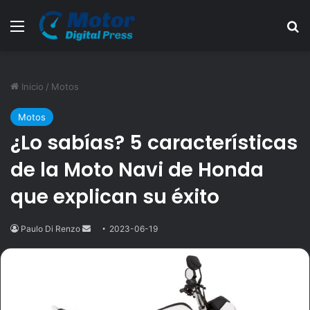
Menú
B
Inicio
/
Motos
Motos
¿Lo sabías? 5 características
de la Moto Navi de Honda
que explican su éxito
Paulo Di Renzo
Send
2023-06-19
an
email