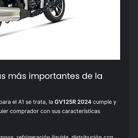
as más importantes de la
ara el A1 se trata, la
GV125R 2024
cumple y
ier comprador con sus características
empos, refrigeración líquida, distribución con