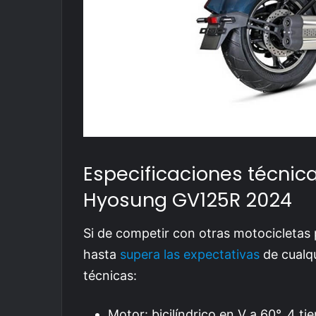
Especificaciones técnic
Hyosung GV125R 2024
Si de competir con otras motocicletas p
hasta
supera las expectativas
de cualqu
técnicas:
Motor: bicilíndrico en V a 60°, 4 ti