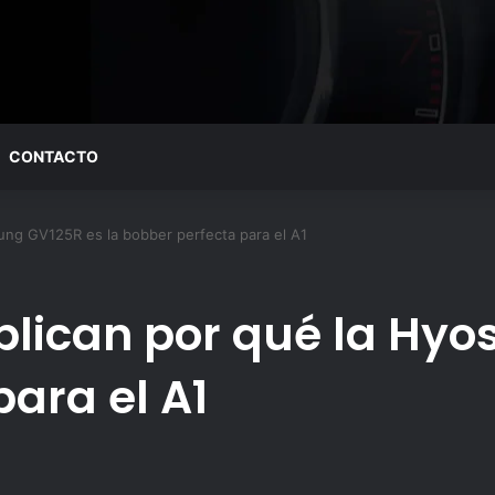
CONTACTO
ung GV125R es la bobber perfecta para el A1
plican por qué la Hyo
ara el A1