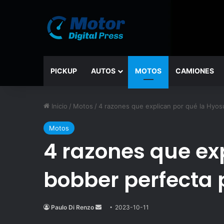
PICKUP
AUTOS
MOTOS
CAMIONES
Inicio
/
Motos
/
4 razones que explican por qué la Hyos
Motos
4 razones que ex
bobber perfecta p
Paulo Di Renzo
Send
2023-10-11
an