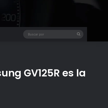
Buscar
por
sung GV125R es la