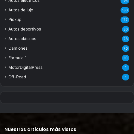
Autos eléctricos
194
Autos de lujo
180
Pickup
177
Autos deportivos
80
Autos clásicos
78
Camiones
70
Fórmula 1
10
MotorDigitalPress
1
Off-Road
1
Nuestros artículos más vistos