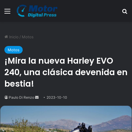
Menú
B
Inicio
/
Motos
Motos
¡Mira la nueva Harley EVO
240, una clásica devenida en
bestia!
Paulo Di Renzo
Send
2023-10-10
an
email