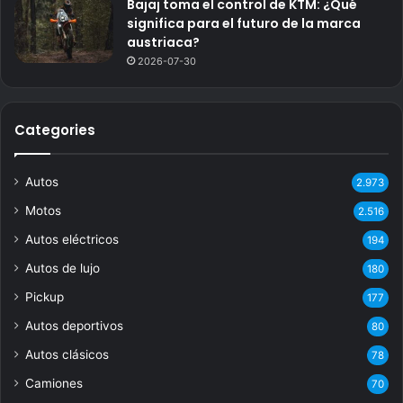
Bajaj toma el control de KTM: ¿Qué
significa para el futuro de la marca
austriaca?
2026-07-30
Categories
Autos
2.973
Motos
2.516
Autos eléctricos
194
Autos de lujo
180
Pickup
177
Autos deportivos
80
Autos clásicos
78
Camiones
70