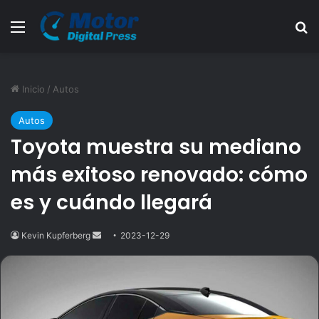
Menú
B
Inicio
/
Autos
Autos
Toyota muestra su mediano
más exitoso renovado: cómo
es y cuándo llegará
Kevin Kupferberg
Send
2023-12-29
an
email