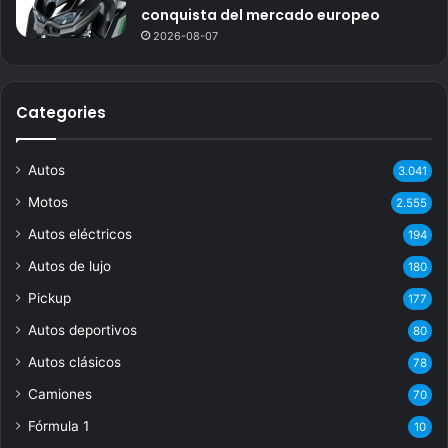
conquista del mercado europeo
2026-08-07
Categories
Autos
3.041
Motos
2.555
Autos eléctricos
194
Autos de lujo
180
Pickup
177
Autos deportivos
80
Autos clásicos
78
Camiones
70
Fórmula 1
10