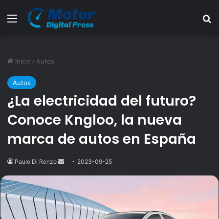
Menú
B
Inicio
/
Autos
Autos
¿La electricidad del futuro?
Conoce Kngloo, la nueva
marca de autos en España
Paulo Di Renzo
Send
2023-09-25
an
email