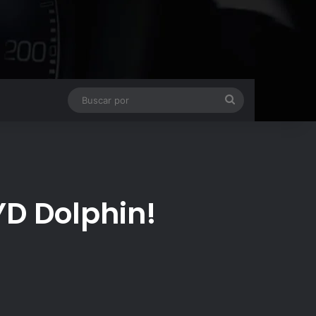
Buscar
por
YD Dolphin!