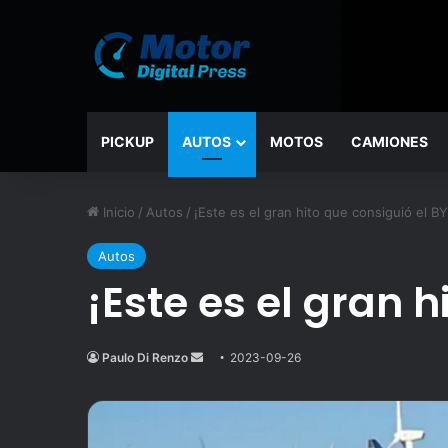
PICKUP
AUTOS
MOTOS
CAMIONES
Inicio
/
Autos
/
¡Este es el gran hito que consiguió el B
Autos
¡Este es el gran 
Paulo Di Renzo
Send
2023-09-26
an
email