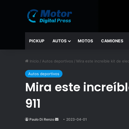
PICKUP
AUTOS
MOTOS
CAMIONES
Inicio
/
Autos deportivos
/
Mira este increíble kit de ele
Autos deportivos
Mira este increíbl
911
Paulo Di Renzo
Send
2023-04-01
an