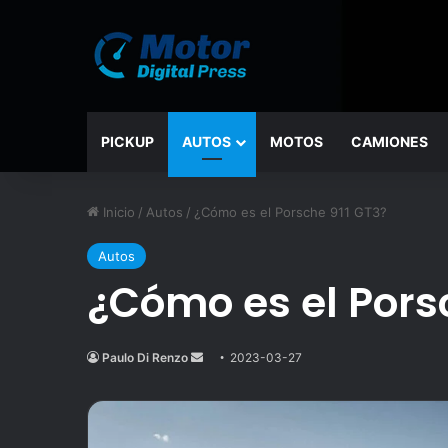
PICKUP
AUTOS
MOTOS
CAMIONES
Inicio
/
Autos
/
¿Cómo es el Porsche 911 GT3?
Autos
¿Cómo es el Pors
Paulo Di Renzo
Send
2023-03-27
an
email