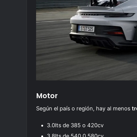
Motor
Según el país o región, hay al menos
t
3.0lts de 385 o 420cv
3.8lts de 540 0 580cv