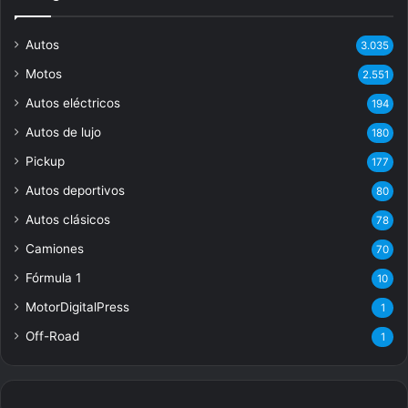
Autos
3.035
Motos
2.551
Autos eléctricos
194
Autos de lujo
180
Pickup
177
Autos deportivos
80
Autos clásicos
78
Camiones
70
Fórmula 1
10
MotorDigitalPress
1
Off-Road
1