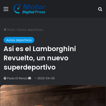
Menú
B
Inicio
/
Autos deportivos
Autos deportivos
Así es el Lamborghini
Revuelto, un nuevo
superdeportivo
Paulo Di Renzo
Send
2023-04-05
an
email