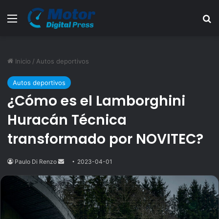
Menú
B
Inicio
/
Autos deportivos
Autos deportivos
¿Cómo es el Lamborghini
Huracán Técnica
transformado por NOVITEC?
Paulo Di Renzo
Send
2023-04-01
an
email