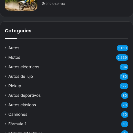
2026-08-04
Categories
Autos
3.010
Motos
2.539
Autos eléctricos
194
Autos de lujo
180
Pickup
177
Autos deportivos
80
Autos clásicos
78
Camiones
70
Fórmula 1
10