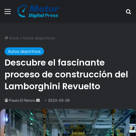
Menú
B
Inicio
/
Autos deportivos
Autos deportivos
Descubre el fascinante
proceso de construcción del
Lamborghini Revuelto
Paulo Di Renzo
Send
2023-05-29
an
email