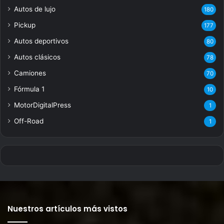
Autos de lujo
180
Pickup
177
Autos deportivos
80
Autos clásicos
78
Camiones
70
Fórmula 1
10
MotorDigitalPress
1
Off-Road
1
Nuestros artículos más vistos