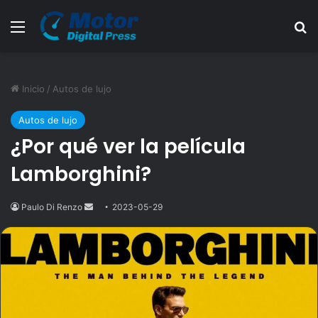
Menú
B
Inicio
/
Autos de lujo
Autos de lujo
¿Por qué ver la película
Lamborghini?
Paulo Di Renzo
Send
2023-05-29
an
email