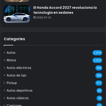
El Honda Accord 2027 revoluciona la
tecnología en sedanes
2026-07-31
Categories
Autos
2.979
Motos
2.522
Autos eléctricos
194
Autos de lujo
180
Pickup
177
Autos deportivos
80
Autos clásicos
78
Camiones
70