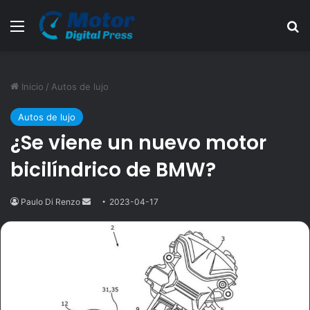
Menú
B
Inicio
/
Autos de lujo
Autos de lujo
¿Se viene un nuevo motor
bicilíndrico de BMW?
Paulo Di Renzo
Send
2023-04-17
an
email