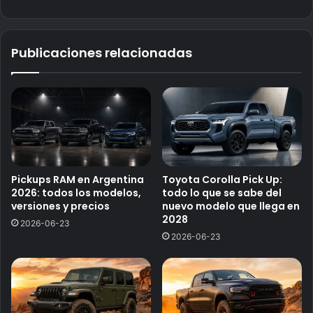
o
we
b
Publicaciones relacionadas
Pickups RAM en Argentina
Toyota Corolla Pick Up:
2026: todos los modelos,
todo lo que se sabe del
versiones y precios
nuevo modelo que llega en
2028
2026-06-23
2026-06-23