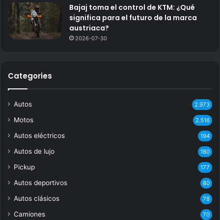
Bajaj toma el control de KTM: ¿Qué
significa para el futuro de la marca
austriaca?
2026-07-30
Categories
Autos
2.973
Motos
2.516
Autos eléctricos
194
Autos de lujo
180
Pickup
177
Autos deportivos
80
Autos clásicos
78
Camiones
70