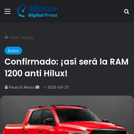
Menú
B
Inicio
/
Autos
Autos
Confirmado: ¡así será la RAM
1200 anti Hilux!
Paulo Di Renzo
Send
2023-03-27
an
email