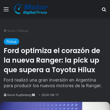
Menú
B
Inicio
/
Pickup
Pickup
Ford optimiza el corazón de
la nueva Ranger: la pick up
que supera a Toyota Hilux
Ford realizó una gran inversión en Argentina
para producir los nuevos motores de la Ranger.
Kevin Kupferberg
Send
2024-08-17
an
email