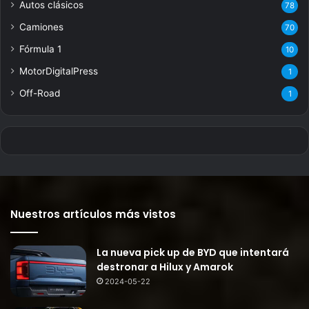
Autos clásicos
78
Camiones
70
Fórmula 1
10
MotorDigitalPress
1
Off-Road
1
Nuestros artículos más vistos
La nueva pick up de BYD que intentará
destronar a Hilux y Amarok
2024-05-22