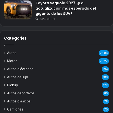
Toyota Sequoia 2027: ¿La
actualización más esperada del
gigante de los SUV?
2026-08-01
Categories
Autos
2.986
Motos
2.527
Autos eléctricos
194
Autos de lujo
180
Pickup
177
Autos deportivos
80
Autos clásicos
78
Camiones
70