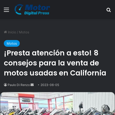
Menú
B
Inicio
/
Motos
Motos
¡Presta atención a esto! 8
consejos para la venta de
motos usadas en California
Paulo Di Renzo
Send
2023-06-05
an
email