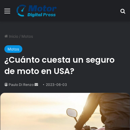
Menú
B
Inicio
/
Motos
Motos
¿Cuánto cuesta un seguro
de moto en USA?
Paulo Di Renzo
Send
2023-06-03
an
email