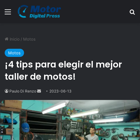
Menú
B
Inicio
/
Motos
Motos
¡4 tips para elegir el mejor
taller de motos!
Paulo Di Renzo
Send
2023-06-13
an
email