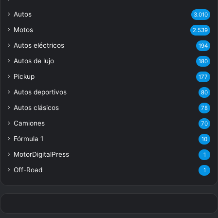
Autos
3.010
Motos
2.539
Autos eléctricos
194
Autos de lujo
180
Pickup
177
Autos deportivos
80
Autos clásicos
78
Camiones
70
Fórmula 1
10
MotorDigitalPress
1
Off-Road
1