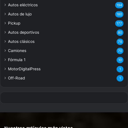
Autos eléctricos
194
Autos de lujo
180
Pickup
177
Autos deportivos
80
Autos clásicos
78
Camiones
70
Fórmula 1
10
MotorDigitalPress
1
Off-Road
1