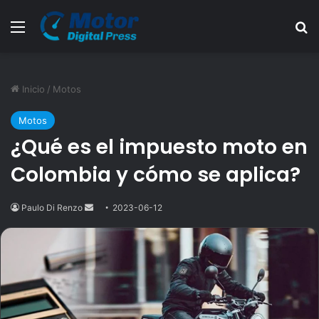
Menú
B
Inicio
/
Motos
Motos
¿Qué es el impuesto moto en
Colombia y cómo se aplica?
Paulo Di Renzo
Send
2023-06-12
an
email