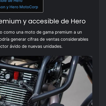
ible de Hero
idson y Hero MotoCorp
remium y accesible de Hero
ado como una moto de gama premium a un
odría generar cifras de ventas considerables
ector ávido de nuevas unidades.