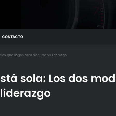
CONTACTO
elos que llegan para disputar su liderazgo
está sola: Los dos mo
 liderazgo