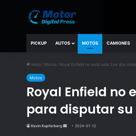
PICKUP
AUTOS
MOTOS
CAMIONES
Inicio
/
Motos
/
Royal Enfield no está sola: Los dos mod
Motos
Royal Enfield no 
para disputar su
Kevin Kupferberg
Send
2024-01-12
an