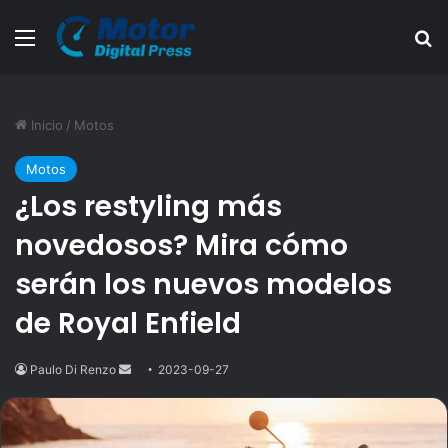
Menú
B
Inicio
/
Motos
Motos
¿Los restyling más
novedosos? Mira cómo
serán los nuevos modelos
de Royal Enfield
Paulo Di Renzo
Send
2023-09-27
an
email