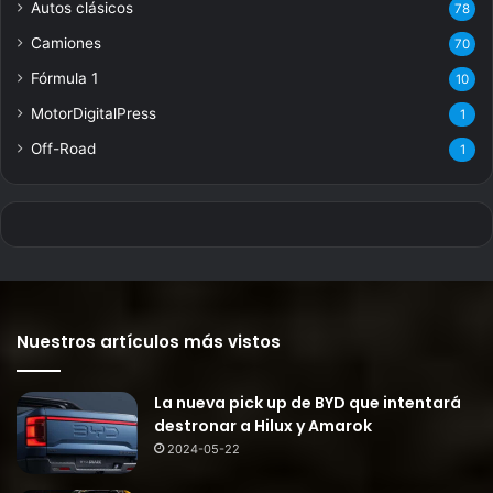
Autos clásicos
78
Camiones
70
Fórmula 1
10
MotorDigitalPress
1
Off-Road
1
Nuestros artículos más vistos
La nueva pick up de BYD que intentará
destronar a Hilux y Amarok
2024-05-22