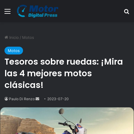
Menú
B
Inicio
/
Motos
Motos
Tesoros sobre ruedas: ¡Mira
las 4 mejores motos
clásicas!
Paulo Di Renzo
Send
2023-07-20
an
email