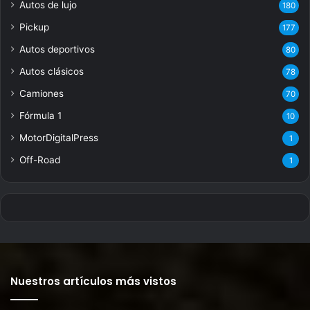
Autos de lujo
180
Pickup
177
Autos deportivos
80
Autos clásicos
78
Camiones
70
Fórmula 1
10
MotorDigitalPress
1
Off-Road
1
Nuestros artículos más vistos