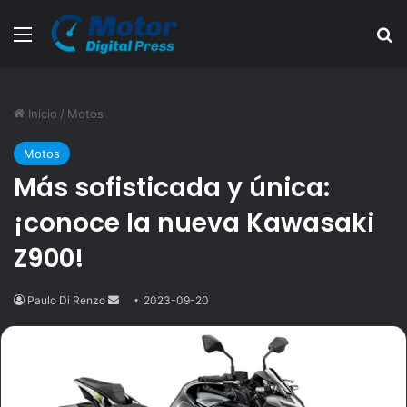
Menú
B
Inicio
/
Motos
Motos
Más sofisticada y única:
¡conoce la nueva Kawasaki
Z900!
Paulo Di Renzo
Send
2023-09-20
an
email