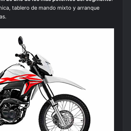
ica, tablero de mando mixto y arranque
as.