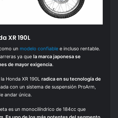
a XR 190L
a como un
modelo confiable
e incluso rentable.
carreras ya que
la marca japonesa se
nes de mayor exigencia
.
e la Honda XR 190L
radica en su tecnología de
ada con un sistema de suspensión ProArm,
e andar única.
leta es un monocilíndrico de 184cc que
pm. Es uno de los más potentes del segmento
.