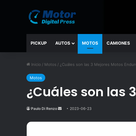
PICKUP
AUTOS
MOTOS
CAMIONES
Inicio
/
Motos
/
¿Cuáles son las 3 Mejores Motos Endur
Motos
¿Cuáles son las 
Paulo Di Renzo
Send
2023-06-23
an
email