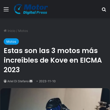
Menú
B
Inicio
/
Motos
Motos
Estas son las 3 motos más
increíbles de Kove en EICMA
2023
Ariel Di Stefano
Send
2023-11-10
an
email