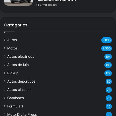
2026-08-06
Categories
Autos
3.033
Motos
2.550
Autos eléctricos
194
Autos de lujo
180
Pickup
177
Autos deportivos
80
Autos clásicos
78
Camiones
70
Fórmula 1
10
MotorDigitalPress
1