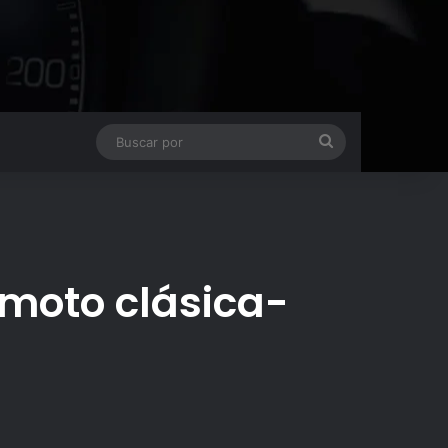
Buscar
por
 moto clásica-