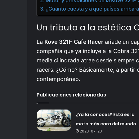
Motor y prestaciones de la Kove 321F 
¿Cuánto cuesta y a qué países arribar
Un tributo a la estética 
La
Kove 321F
Cafe Racer
añade un capí
compañía que ya incluye a la Cobra 32
media cilindrada atrae desde siempre c
racers. ¿Cómo? Básicamente, a partir de
contemporáneo.
Publicaciones relacionadas
¿Ya la conoces? Esta es la
moto más cara del mundo
2023-07-20