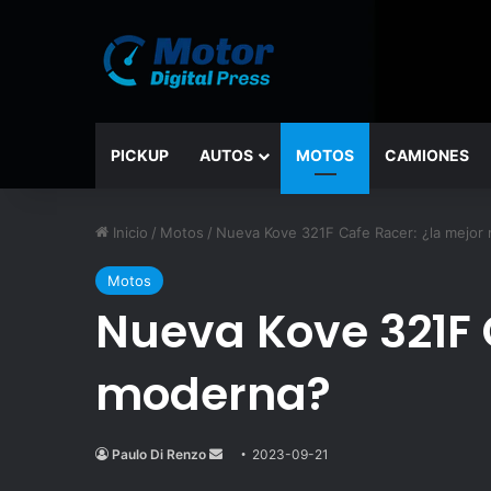
PICKUP
AUTOS
MOTOS
CAMIONES
Inicio
/
Motos
/
Nueva Kove 321F Cafe Racer: ¿la mejor
Motos
Nueva Kove 321F 
moderna?
Paulo Di Renzo
Send
2023-09-21
an