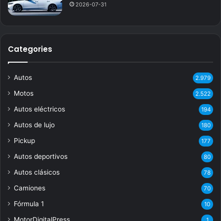
2026-07-31
Categories
Autos
2.979
Motos
2.522
Autos eléctricos
194
Autos de lujo
180
Pickup
177
Autos deportivos
80
Autos clásicos
78
Camiones
70
Fórmula 1
10
MotorDigitalPress
1