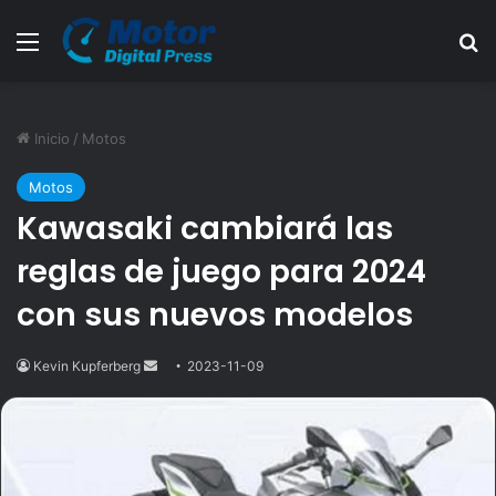
Menú
B
Inicio
/
Motos
Motos
Kawasaki cambiará las
reglas de juego para 2024
con sus nuevos modelos
Kevin Kupferberg
Send
2023-11-09
an
email